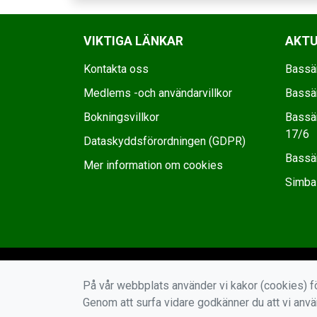
VIKTIGA LÄNKAR
AKTU
Kontakta oss
Bassä
Medlems -och användarvillkor
Bassä
Bokningsvillkor
Bassä
17/6
Dataskyddsförordningen (GDPR)
Bassä
Mer information om cookies
Simba
På vår webbplats använder vi kakor (cookies) fö
Genom att surfa vidare godkänner du att vi anv