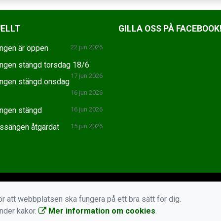
ELLT
GILLA OSS PÅ FACEBOOK
ngen är öppen
22 jun 2026
ngen stängd torsdag 18/6
17 jun 2026
ngen stängd onsdag
16 jun 2026
ngen stängd
16 jun 2026
ssängen åtgärdat
15 jun 2026
r att webbplatsen ska fungera på ett bra sätt för dig.
änder kakor.
Mer information om cookies
.