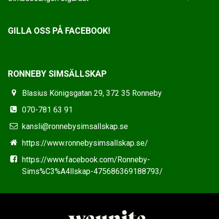
GILLA OSS PÅ FACEBOOK!
RONNEBY SIMSÄLLSKAP
Blasius Königsgatan 29, 372 35 Ronneby
070-781 63 91
kansli@ronnebysimsallskap.se
https://www.ronnebysimsallskap.se/
https://www.facebook.com/Ronneby-
Sims%C3%A4llskap-475686369188793/