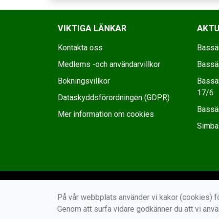
VIKTIGA LÄNKAR
AKTU
Kontakta oss
Bassä
Medlems -och användarvillkor
Bassä
Bokningsvillkor
Bassä
17/6
Dataskyddsförordningen (GDPR)
Bassä
Mer information om cookies
Simba
På vår webbplats använder vi kakor (cookies) fö
Genom att surfa vidare godkänner du att vi anv