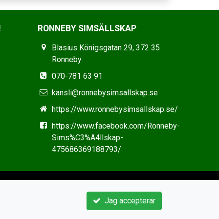
!
RONNEBY SIMSÄLLSKAP
Blasius Königsgatan 29, 372 35
Ronneby
070-781 63 91
kansli@ronnebysimsallskap.se
https://www.ronnebysimsallskap.se/
https://www.facebook.com/Ronneby-
Sims%C3%A4llskap-
475686369188793/
Jag accepterar