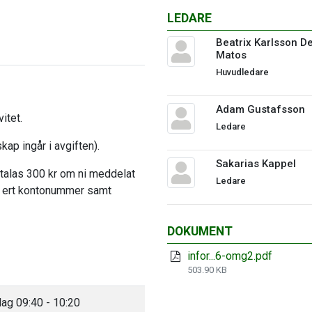
LEDARE
Beatrix Karlsson D
Matos
Huvudledare
Adam Gustafsson
itet.
Ledare
ap ingår i avgiften).
Sakarias Kappel
etalas 300 kr om ni meddelat
Ledare
er ert kontonummer samt
DOKUMENT
infor...6-omg2.pdf
503.90 KB
dag 09:40 - 10:20