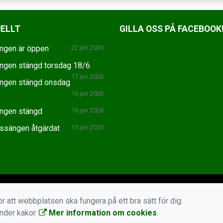
ELLT
GILLA OSS PÅ FACEBOOK
ngen är öppen
22 jun 2026
ngen stängd torsdag 18/6
17 jun 2026
ngen stängd onsdag
16 jun 2026
ngen stängd
16 jun 2026
ssängen åtgärdat
15 jun 2026
r att webbplatsen ska fungera på ett bra sätt för dig.
änder kakor.
Mer information om cookies
.