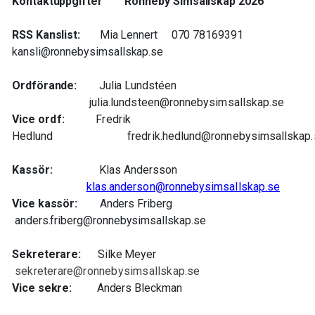
Kontaktuppgifter Ronneby Simsällskap 2026
RSS Kanslist:
Mia Lennert 070 78169391
kansli@ronnebysimsallskap.se
Ordförande:
Julia Lundstéen
julia.lundsteen@ronnebysimsallskap.se
Vice ordf:
Fredrik
Hedlund fredrik.hedlund@ronnebysimsallskap.
Kassör:
Klas Andersson
klas.anderson@ronnebysimsallskap.se
Vice kassör:
Anders Friberg
anders.friberg@ronnebysimsallskap.se
Sekreterare:
Silke Meyer
sekreterare@ronnebysimsallskap.se
Vice sekre:
Anders Bleckman