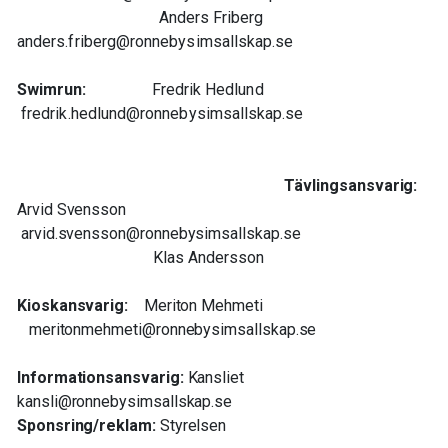
Anders Friberg
anders.friberg@ronnebysimsallskap.se
Swimrun:
Fredrik Hedlund
fredrik.hedlund@ronnebysimsallskap.se
Tävlingsansvarig:
Arvid Svensson
arvid.svensson@ronnebysimsallskap.se
Klas Andersson
Kioskansvarig:
Meriton Mehmeti
meritonmehmeti@ronnebysimsallskap.se
Informationsansvarig:
Kansliet
kansli@ronnebysimsallskap.se
Sponsring/reklam:
Styrelsen