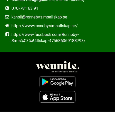
070-781 63 91
kansli@ronnebysimsallskap.se
https://www.ronnebysimsallskap.se/
https://www.facebook.com/Ronneby-
Sims%C3%A4llskap-475686369188793/