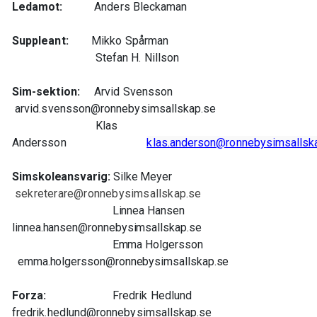
Ledamot:
Anders Bleckaman
Suppleant:
Mikko Spårman
Stefan H. Nillson
Sim-sektion:
Arvid Svensson
arvid.svensson@ronnebysimsallskap.se
Klas
Andersson
klas.anderson@ronnebysimsallsk
Simskoleansvarig:
Silke Meyer
sekreterare@ronnebysimsallskap.se
Linnea Hansen
linnea.hansen@ronnebysimsallskap.se
Emma Holgersson
emma.holgersson@ronnebysimsallskap.se
Forza:
Fredrik Hedlund
fredrik.hedlund@ronnebysimsallskap.se